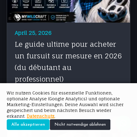
April 25, 2026
Le guide ultime pour acheter
un fursuit sur mesure en 2026
(du débutant au
professionnel)
Wir nutzen Cookies für essenzielle Funktionen,
MEHR LESEN →
optionale Analyse (Google Analytics) und optionale
Marketing-Einstellungen. Deine Auswahl wird sicher
gespeichert und beim nächsten Besuch wieder
erkannt.
Datenschutz
.
Alle akzeptieren
Nicht notwendige ablehnen