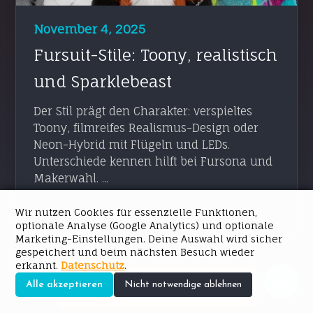
November 4, 2025
Fursuit-Stile: Toony, realistisch
und Sparklebeast
Der Stil prägt den Charakter: verspieltes
Toony, filmreifes Realismus-Design oder
Neon-Hybrid mit Flügeln und LEDs.
Unterschiede kennen hilft bei Fursona und
Makerwahl. ...
ARTIKEL LESEN → →
Wir nutzen Cookies für essenzielle Funktionen,
optionale Analyse (Google Analytics) und optionale
Marketing-Einstellungen. Deine Auswahl wird sicher
gespeichert und beim nächsten Besuch wieder
erkannt.
Datenschutz
.
ALLE BEITRÄGE ANSEHEN
Alle akzeptieren
Nicht notwendige ablehnen