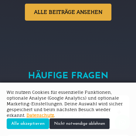
ALLE BEITRÄGE ANSEHEN
HÄUFIGE FRAGEN
Wir nutzen Cookies für essenzielle Funktionen,
optionale Analyse (Google Analytics) und optionale
Marketing-Einstellungen. Deine Auswahl wird sicher
Was kostet ein
gespeichert und beim nächsten Besuch wieder
erkannt.
Datenschutz
.
maßgeschneiderter Fursuit?
Alle akzeptieren
Nicht notwendige ablehnen