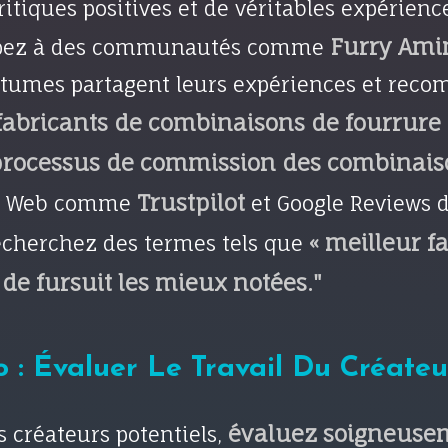
ritiques positives et de véritables expérience
Furry Ami
cipez à des communautés comme
 costumes partagent leurs expériences et r
fabricants de combinaisons de fourrure
processus de commission des combinais
Trustpilot
es Web comme
et Google Reviews 
« meilleur 
Recherchez des termes tels que
de fursuit les mieux notées."
o : Évaluer Le Travail Du Créateu
évaluez soigneusem
s créateurs potentiels,