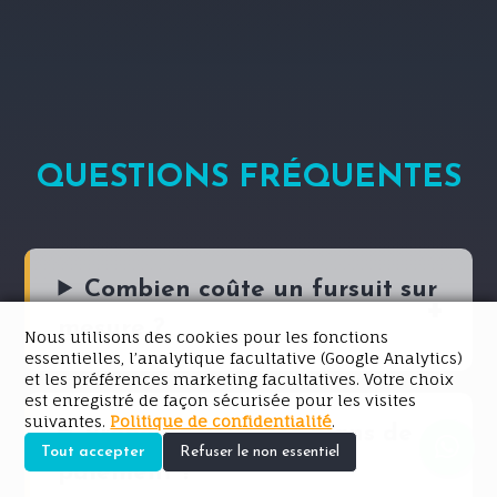
QUESTIONS FRÉQUENTES
Combien coûte un fursuit sur
mesure ?
Nous utilisons des cookies pour les fonctions
essentielles, l’analytique facultative (Google Analytics)
et les préférences marketing facultatives. Votre choix
est enregistré de façon sécurisée pour les visites
suivantes.
Politique de confidentialité
.
Proposez-vous des plans de
Tout accepter
Refuser le non essentiel
paiement ?