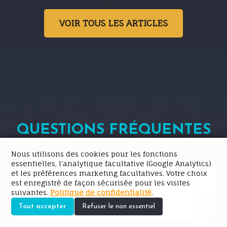
VOIR TOUS LES ARTICLES
QUESTIONS FRÉQUENTES
Nous utilisons des cookies pour les fonctions
essentielles, l’analytique facultative (Google Analytics)
et les préférences marketing facultatives. Votre choix
Combien coûte un fursuit sur
est enregistré de façon sécurisée pour les visites
suivantes.
Politique de confidentialité
.
mesure ?
Tout accepter
Refuser le non essentiel