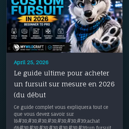
April 25, 2026
Le guide ultime pour acheter
un fursuit sur mesure en 2026
(du début
Ce guide complet vous expliquera tout ce
que vous devez savoir sur
l&#38;#38;#38;#38;#38;#38;#39;achat
d&#38;#38;#38;#38;#38;#38;#39;un fursuit