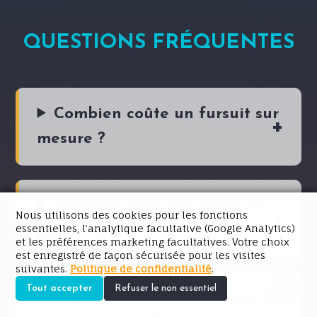
QUESTIONS FRÉQUENTES
Combien coûte un fursuit sur
mesure ?
Proposez-vous des plans de
Nous utilisons des cookies pour les fonctions
essentielles, l’analytique facultative (Google Analytics)
paiement ?
et les préférences marketing facultatives. Votre choix
est enregistré de façon sécurisée pour les visites
suivantes.
Politique de confidentialité
.
Tout accepter
Refuser le non essentiel
Ai-je besoin d’une planche de